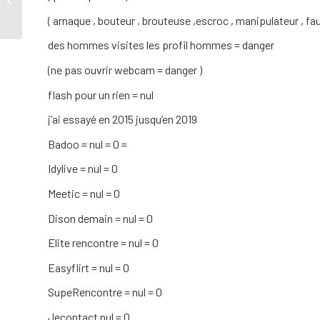
( arnaque , bouteur , brouteuse ,escroc , manipulateur , faux 
des hommes visites les profil hommes = danger
(ne pas ouvrir webcam = danger )
flash pour un rien = nul
j’ai essayé en 2015 jusqu’en 2019
Badoo = nul = 0 =
Idylive = nul = 0
Meetic = nul = 0
Dison demain = nul = 0
Elite rencontre = nul = 0
Easyflirt = nul = 0
SupeRencontre = nul = 0
Jecontact nul = 0