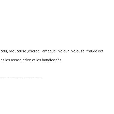
teur, brouteuse ,escroc , arnaque , voleur , voleuse, fraude ect
 pas les association et les handicapés
———————————————–