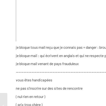
je bloque tous mail reçu que je connais pas = danger : brou
je bloque mail : qui écrivent en anglais et qui ne respecte
je bloque mail venant de pays frauduleux
——————————————————————————————————
vous êtes handicapées
ne pas s’inscrire sur des sites de rencontre
( nul rien en retour )
( prix trop chère )
Magasin et entreprise Lyon