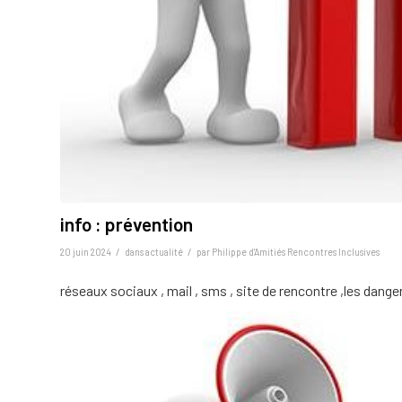
info : prévention
/
/
20 juin 2024
dans
actualité
par
Philippe d'Amitiés Rencontres Inclusives
réseaux sociaux , mail , sms , site de rencontre ,les danger